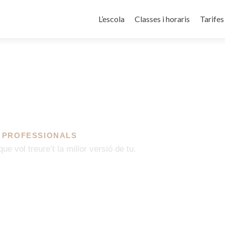
L’escola
Classes i horaris
Tarifes
S PROFESSIONALS
e vol treure’t la millor versió de tu.