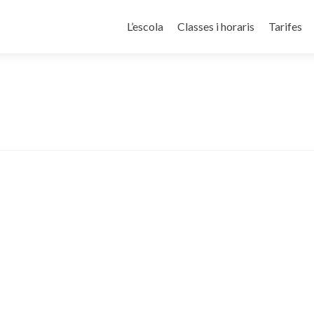
Ir
al
L’escola
Classes i horaris
Tarifes
contenido